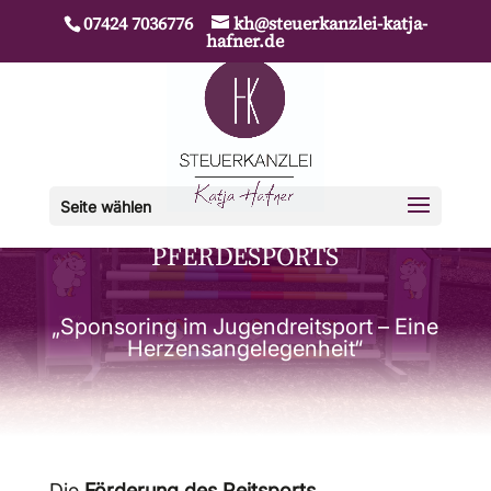
07424 7036776
kh@steuerkanzlei-katja-
hafner.de
Seite wählen
SPONSORING DES
PFERDESPORTS
„Sponsoring im Jugendreitsport – Eine
Herzensangelegenheit“
Die
Förderung des Reitsports
,